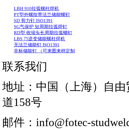
LBH 910拉弧螺柱焊机
PT型外螺纹带法兰储能螺钉
SD 剪力钉 ISO1391
SG气保护 短周期拉弧焊钉
RD型 收缩头长周期拉弧螺钉
LBS 75逆变储能螺柱焊机
无法兰储能钉 ISO1391
非标储能钉 （可来图来样定制
联系我们
地址：中国（上海）自由
道158号
邮件：info@fotec-studweld