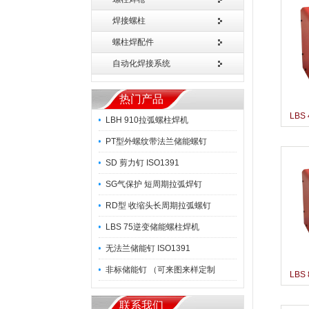
焊接螺柱
螺柱焊配件
自动化焊接系统
热门产品
LB
LBH 910拉弧螺柱焊机
PT型外螺纹带法兰储能螺钉
SD 剪力钉 ISO1391
SG气保护 短周期拉弧焊钉
RD型 收缩头长周期拉弧螺钉
LBS 75逆变储能螺柱焊机
无法兰储能钉 ISO1391
非标储能钉 （可来图来样定制
LB
联系我们