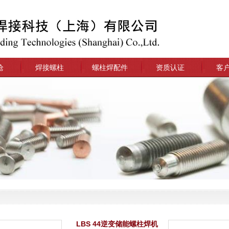
枪
焊接螺柱
螺柱焊配件
资质认证
客
LBS 44逆变储能螺柱焊机