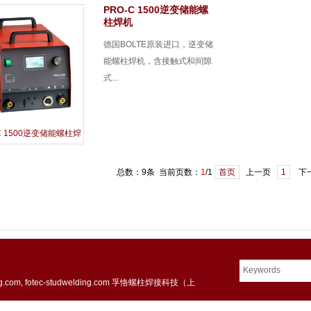
PRO-C 1500逆变储能螺
柱焊机
德国BOLTE原装进口，逆变储
能螺柱焊机，含接触式和间隙
式...
C 1500逆变储能螺柱焊
机
总数：9条 当前页数：
1
/1
首页
上一页
1
下
g.com
,
fotec-studwelding.com
孚恪螺柱焊接科技（上