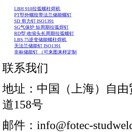
LBH 910拉弧螺柱焊机
PT型外螺纹带法兰储能螺钉
SD 剪力钉 ISO1391
SG气保护 短周期拉弧焊钉
RD型 收缩头长周期拉弧螺钉
LBS 75逆变储能螺柱焊机
无法兰储能钉 ISO1391
非标储能钉 （可来图来样定制
联系我们
地址：中国（上海）自由
道158号
邮件：info@fotec-studweld