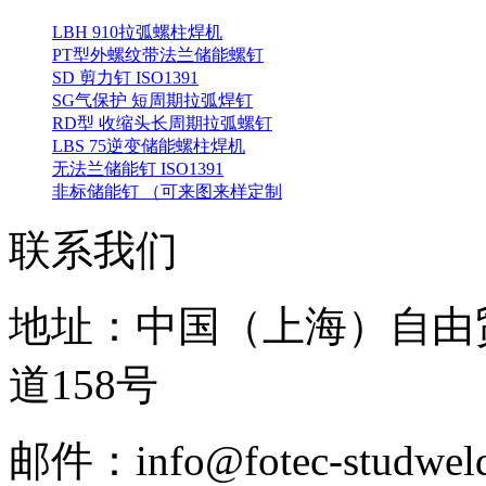
LBH 910拉弧螺柱焊机
PT型外螺纹带法兰储能螺钉
SD 剪力钉 ISO1391
SG气保护 短周期拉弧焊钉
RD型 收缩头长周期拉弧螺钉
LBS 75逆变储能螺柱焊机
无法兰储能钉 ISO1391
非标储能钉 （可来图来样定制
联系我们
地址：中国（上海）自由
道158号
邮件：info@fotec-studweld