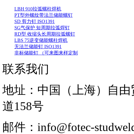
LBH 910拉弧螺柱焊机
PT型外螺纹带法兰储能螺钉
SD 剪力钉 ISO1391
SG气保护 短周期拉弧焊钉
RD型 收缩头长周期拉弧螺钉
LBS 75逆变储能螺柱焊机
无法兰储能钉 ISO1391
非标储能钉 （可来图来样定制
联系我们
地址：中国（上海）自由
道158号
邮件：info@fotec-studweld