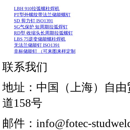
LBH 910拉弧螺柱焊机
PT型外螺纹带法兰储能螺钉
SD 剪力钉 ISO1391
SG气保护 短周期拉弧焊钉
RD型 收缩头长周期拉弧螺钉
LBS 75逆变储能螺柱焊机
无法兰储能钉 ISO1391
非标储能钉 （可来图来样定制
联系我们
地址：中国（上海）自由
道158号
邮件：info@fotec-studweld