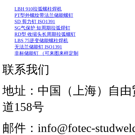
LBH 910拉弧螺柱焊机
PT型外螺纹带法兰储能螺钉
SD 剪力钉 ISO1391
SG气保护 短周期拉弧焊钉
RD型 收缩头长周期拉弧螺钉
LBS 75逆变储能螺柱焊机
无法兰储能钉 ISO1391
非标储能钉 （可来图来样定制
联系我们
地址：中国（上海）自由
道158号
邮件：info@fotec-studweld