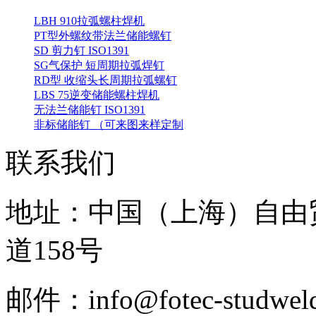
LBH 910拉弧螺柱焊机
PT型外螺纹带法兰储能螺钉
SD 剪力钉 ISO1391
SG气保护 短周期拉弧焊钉
RD型 收缩头长周期拉弧螺钉
LBS 75逆变储能螺柱焊机
无法兰储能钉 ISO1391
非标储能钉 （可来图来样定制
联系我们
地址：中国（上海）自由
道158号
邮件：info@fotec-studweld