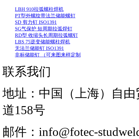
LBH 910拉弧螺柱焊机
PT型外螺纹带法兰储能螺钉
SD 剪力钉 ISO1391
SG气保护 短周期拉弧焊钉
RD型 收缩头长周期拉弧螺钉
LBS 75逆变储能螺柱焊机
无法兰储能钉 ISO1391
非标储能钉 （可来图来样定制
联系我们
地址：中国（上海）自由
道158号
邮件：info@fotec-studweld