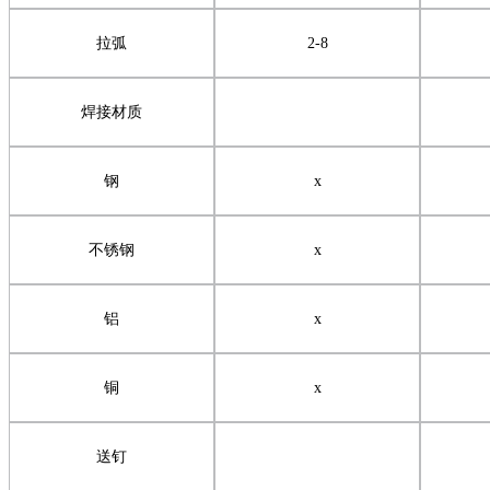
拉弧
2-8
焊接材质
钢
x
不锈钢
x
铝
x
铜
x
送钉