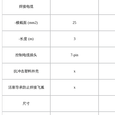
焊接电缆
-
横截面
(mm2)
25
-
长度
(m)
3
控制电缆插头
7-pin
抗冲击塑料外壳
x
活塞导承防止焊接飞溅
x
尺寸