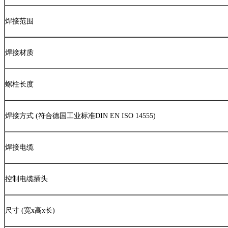
焊接范围
焊接材质
螺柱长度
焊接方式
(
符合德国工业标准
DIN EN ISO 14555)
焊接电缆
控制电缆插头
尺寸
(
宽
x
高
x
长
)