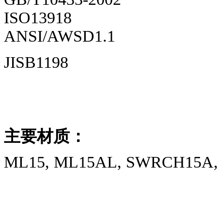
ISO13918
ANSI/AWSD1.1
JISB1198
主要
材质：
ML15, ML15AL, SWRCH15A, 