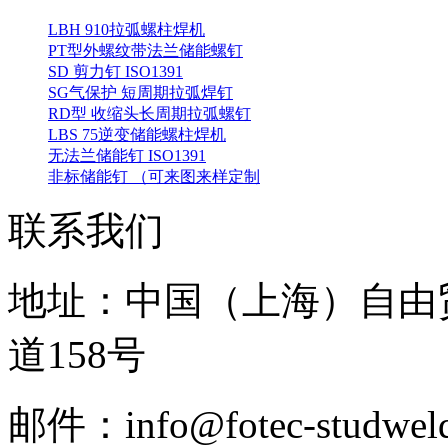
LBH 910拉弧螺柱焊机
PT型外螺纹带法兰储能螺钉
SD 剪力钉 ISO1391
SG气保护 短周期拉弧焊钉
RD型 收缩头长周期拉弧螺钉
LBS 75逆变储能螺柱焊机
无法兰储能钉 ISO1391
非标储能钉 （可来图来样定制
联系我们
地址：中国（上海）自由
道158号
邮件：info@fotec-studweld