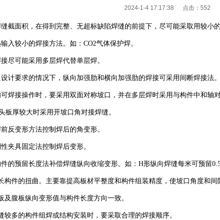
2024-1-4 17:17:38 点击：
552
焊缝截面积，在得到完整、无超标缺陷焊缝的前提下，尽可能采取用较小
热输入较小的焊接方法。如：CO2气体保护焊。
焊接尽可能采用多层焊代替单层焊。
足设计要求的情况下，纵向加强肋和横向加强肋的焊接可采用间断焊接法
均可焊接操作时，要采用双面对称坡口，并在多层焊时采用与构件中和轴
接头板厚较大时采用开坡口角对接焊缝。
焊前反变形方法控制焊后的角变形。
刚性夹具固定法控制焊后变形。
构件的预留长度法补偿焊缝纵向收缩变形。如：H形纵向焊缝每米可预留0.5~
于长构件的扭曲。主要靠提高板材平整度和构件组装精度，使坡口角度和
板及腹板纵向变形值与构件长度方向一致。
焊缝较多的构件组焊或结构安装时，要采取合理的焊接顺序。