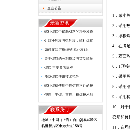
企业公告
1．减小
最新资讯
2．采用
螺柱焊接中辅助材料的种类和作
3．厚板
针对冷轧板与热轧板，螺柱焊接
4．在满
如何在涂层板(表面氧化板)上
5．双面
关于焊钉的公制螺纹与英制螺纹
6．T形
焊接 主要参考标准
7．采用
预防焊接变形技术指导
螺柱焊机使用中焊钉焊不住的技
8．采用
仰焊、平焊、立焊、横焊技术解
9．采用
10．对
联系我们
变形和翼
地址：中国（上海）自由贸易试验区
临港新片区申港大道158号
11．在